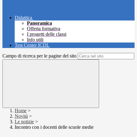
Didattica
Panoramica
Offerta formativa
I progetti delle classi
Info utili
Test Center ICDL
Campo di ricerca per le pagine del sito
Home
>
Novità
>
Le notizie
>
Incontro con i docenti delle scuole medie