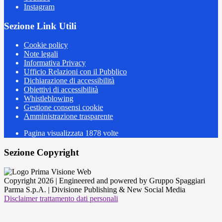
Instagram
Sezione Link Utili
Cookie policy
Note legali
Informativa Privacy
Ufficio Relazioni con il Pubblico
Dichiarazione di accessibilità
Obiettivi di accessibilità
Whistleblowing
Gestione consensi cookie
Amministrazione trasparente
Pagina visualizzata
1878
volte
Sezione Copyright
Copyright 2026 | Engineered and powered by Gruppo Spaggiari
Parma S.p.A. | Divisione Publishing & New Social Media
Disclaimer trattamento dati personali