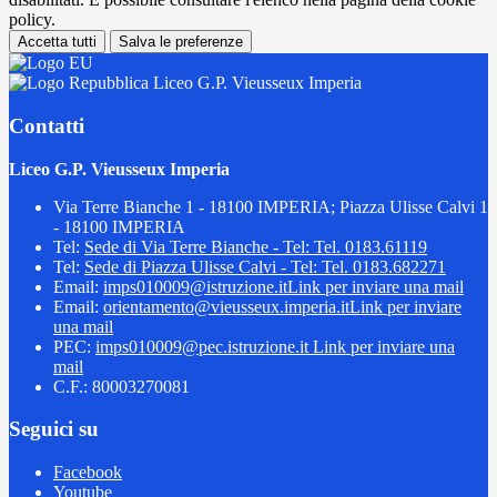
policy.
Accetta tutti
Salva le preferenze
Liceo G.P. Vieusseux Imperia
Contatti
Liceo G.P. Vieusseux Imperia
Via Terre Bianche 1 - 18100 IMPERIA; Piazza Ulisse Calvi 1
- 18100 IMPERIA
Tel:
Sede di Via Terre Bianche - Tel: Tel. 0183.61119
Tel:
Sede di Piazza Ulisse Calvi - Tel: Tel. 0183.682271
Email:
imps010009@istruzione.it
Link per inviare una mail
Email:
orientamento@vieusseux.imperia.it
Link per inviare
una mail
PEC:
imps010009@pec.istruzione.it
Link per inviare una
mail
C.F.: 80003270081
Seguici su
Facebook
Youtube