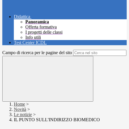
Didattica
Panoramica
Offerta formativa
I progetti delle classi
Info utili
Test Center ICDL
Campo di ricerca per le pagine del sito
Home
>
Novità
>
Le notizie
>
IL PUNTO SULL'INDIRIZZO BIOMEDICO