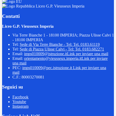
Liceo G.P. Vieusseux Imperia
Contatti
Liceo G.P. Vieusseux Imperia
Via Terre Bianche 1 - 18100 IMPERIA; Piazza Ulisse Calvi 1
- 18100 IMPERIA
Tel:
Sede di Via Terre Bianche - Tel: Tel. 0183.61119
Tel:
Sede di Piazza Ulisse Calvi - Tel: Tel. 0183.682271
Email:
imps010009@istruzione.it
Link per inviare una mail
Email:
orientamento@vieusseux.imperia.it
Link per inviare
una mail
PEC:
imps010009@pec.istruzione.it
Link per inviare una
mail
C.F.: 80003270081
Seguici su
Facebook
Youtube
Instagram