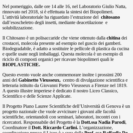
Nel pomeriggio, dalle ore 14 alle 16, nel Laboratorio Giulio Natta,
rinnovato nel 2018, si è effettuata la sintesi dei Biopolimeri.
L’attività laboratoriale ha riguardato l’estrazione del
chitosano
dall’esoscheletro degli insetti, mediante deacetilazione e
solubilizzazione.
Il Chitosano è un polisaccaride che viene ottenuto dalla
chitina
dei
crostacei, molecola presente ad esempio nel guscio dei gamberi.
Biodegradabile, è adatto a sostituire le pellicole di plastica da cucina
e quelle usate negli imballaggi. Questa molecola è un esempio di
riciclo di composti organici per ricavare biopolimeri quali le
BIOPLASTICHE.
Questo evento vuole anche commemorare inoltre i prossimi 200
anni del
Gabinetto Vieusseux,
centro di divulgazione scientifica e
letteraria istituito da Giovanni Pietro Vieusseux a Firenze nel 1819.
A questo illustre imperiese è dedicato il nostro Liceo Classico,
Scientifico e delle Scienze Applicate.
Il Progetto Piano Lauree Scientifiche dell’Università di Genova è un
progetto nazionale che vuole avvicinare i giovani alle facoltà
scientifiche, orientandoli con seminari, laboratori, incontri con i
ricercatori. Responsabile del Progetto è la
Dott.ssa Nadia Parodi
,
Coordinatore il
Dott. Riccardo Carlini.
L’organizzazione,
coordinazione presso il Liceo è a cura della
Prof. ssa
Raffaella
De