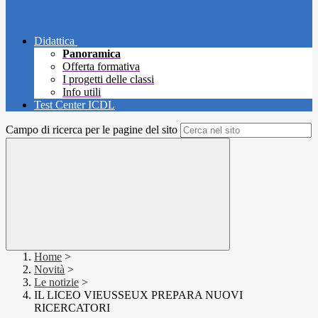
Didattica
Panoramica
Offerta formativa
I progetti delle classi
Info utili
Test Center ICDL
Campo di ricerca per le pagine del sito
Home
>
Novità
>
Le notizie
>
IL LICEO VIEUSSEUX PREPARA NUOVI
RICERCATORI