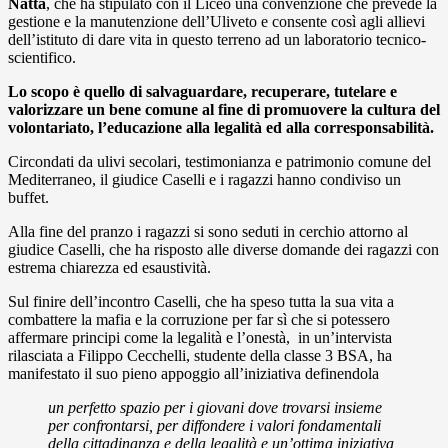
Natta
, che ha stipulato con il Liceo una convenzione che prevede la
gestione e la manutenzione dell’Uliveto e consente così agli allievi
dell’istituto di dare vita in questo terreno ad un laboratorio tecnico-
scientifico.
Lo scopo è quello di salvaguardare, recuperare, tutelare e
valorizzare un bene comune al fine di promuovere la cultura del
volontariato, l’educazione alla legalità ed alla corresponsabilità.
Circondati da ulivi secolari, testimonianza e patrimonio comune del
Mediterraneo, il giudice Caselli e i ragazzi hanno condiviso un
buffet.
Alla fine del pranzo i ragazzi si sono seduti in cerchio attorno al
giudice Caselli, che ha risposto alle diverse domande dei ragazzi con
estrema chiarezza ed esaustività.
Sul finire dell’incontro Caselli, che ha speso tutta la sua vita a
combattere la mafia e la corruzione per far sì che si potessero
affermare principi come la legalità e l’onestà, in un’intervista
rilasciata a Filippo Cecchelli, studente della classe 3 BSA, ha
manifestato il suo pieno appoggio all’iniziativa definendola
un perfetto spazio per i giovani dove trovarsi insieme
per confrontarsi, per diffondere i valori fondamentali
della cittadinanza e della legalità e un’ottima iniziativa