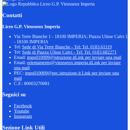
Liceo G.P. Vieusseux Imperia
Contatti
Liceo G.P. Vieusseux Imperia
Via Terre Bianche 1 - 18100 IMPERIA; Piazza Ulisse Calvi 1
- 18100 IMPERIA
Tel:
Sede di Via Terre Bianche - Tel: Tel. 0183.61119
Tel:
Sede di Piazza Ulisse Calvi - Tel: Tel. 0183.682271
Email:
imps010009@istruzione.it
Link per inviare una mail
Email:
orientamento@vieusseux.imperia.it
Link per inviare
una mail
PEC:
imps010009@pec.istruzione.it
Link per inviare una
mail
C.F.: 80003270081
Seguici su
Facebook
Youtube
Instagram
Sezione Link Utili