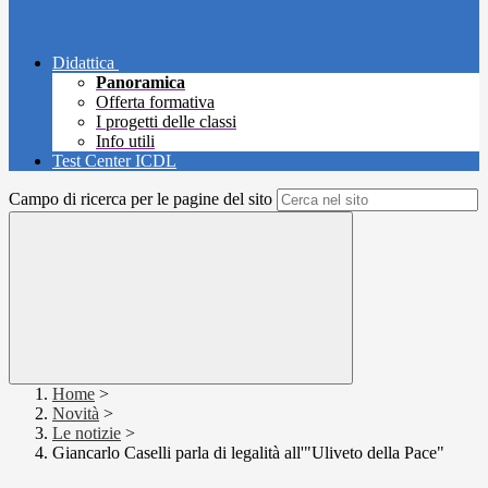
Didattica
Panoramica
Offerta formativa
I progetti delle classi
Info utili
Test Center ICDL
Campo di ricerca per le pagine del sito
Home
>
Novità
>
Le notizie
>
Giancarlo Caselli parla di legalità all'"Uliveto della Pace"