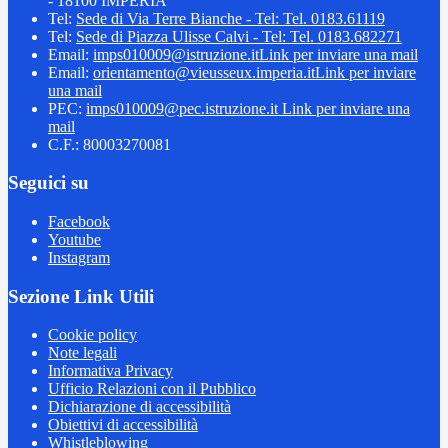
- 18100 IMPERIA
Tel:
Sede di Via Terre Bianche - Tel: Tel. 0183.61119
Tel:
Sede di Piazza Ulisse Calvi - Tel: Tel. 0183.682271
Email:
imps010009@istruzione.it
Link per inviare una mail
Email:
orientamento@vieusseux.imperia.it
Link per inviare
una mail
PEC:
imps010009@pec.istruzione.it
Link per inviare una
mail
C.F.: 80003270081
Seguici su
Facebook
Youtube
Instagram
Sezione Link Utili
Cookie policy
Note legali
Informativa Privacy
Ufficio Relazioni con il Pubblico
Dichiarazione di accessibilità
Obiettivi di accessibilità
Whistleblowing