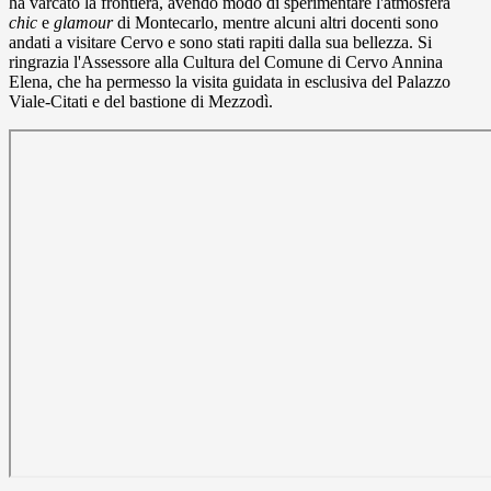
ha varcato la frontiera, avendo modo di sperimentare l'atmosfera
chic
e
glamour
di Montecarlo, mentre alcuni altri docenti sono
andati a visitare Cervo e sono stati rapiti dalla sua bellezza. Si
ringrazia l'Assessore alla Cultura del Comune di Cervo Annina
Elena, che ha permesso la visita guidata in esclusiva del Palazzo
Viale-Citati e del bastione di Mezzodì.