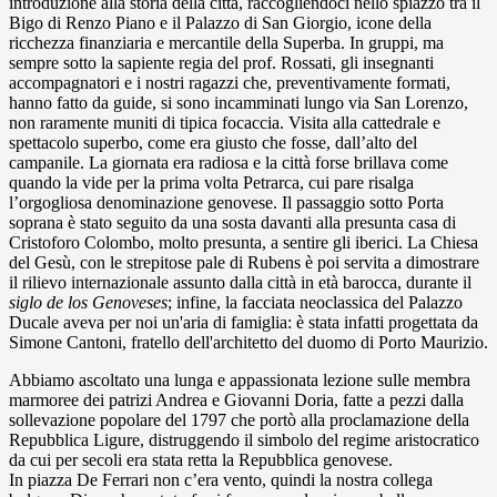
introduzione alla storia della città, raccogliendoci nello spiazzo tra il
Bigo di Renzo Piano e il Palazzo di San Giorgio, icone della
ricchezza finanziaria e mercantile della Superba. In gruppi, ma
sempre sotto la sapiente regia del prof. Rossati, gli insegnanti
accompagnatori e i nostri ragazzi che, preventivamente formati,
hanno fatto da guide, si sono incamminati lungo via San Lorenzo,
non raramente muniti di tipica focaccia. Visita alla cattedrale e
spettacolo superbo, come era giusto che fosse, dall’alto del
campanile. La giornata era radiosa e la città forse brillava come
quando la vide per la prima volta Petrarca, cui pare risalga
l’orgogliosa denominazione genovese. Il passaggio sotto Porta
soprana è stato seguito da una sosta davanti alla presunta casa di
Cristoforo Colombo, molto presunta, a sentire gli iberici. La Chiesa
del Gesù, con le strepitose pale di Rubens è poi servita a dimostrare
il rilievo internazionale assunto dalla città in età barocca, durante il
siglo de los Genoveses
; infine, la facciata neoclassica del Palazzo
Ducale aveva per noi un'aria di famiglia: è stata infatti progettata da
Simone Cantoni, fratello dell'architetto del duomo di Porto Maurizio.
Abbiamo ascoltato una lunga e appassionata lezione sulle membra
marmoree dei patrizi Andrea e Giovanni Doria, fatte a pezzi dalla
sollevazione popolare del 1797 che portò alla proclamazione della
Repubblica Ligure, distruggendo il simbolo del regime aristocratico
da cui per secoli era stata retta la Repubblica genovese.
In piazza De Ferrari non c’era vento, quindi la nostra collega