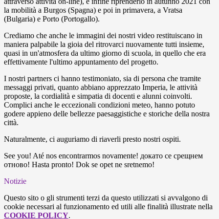
attraverso attività on-line), e infine riprenderlo in autunno 2021 con
la mobilità a Burgos (Spagna) e poi in primavera, a Vratsa
(Bulgaria) e Porto (Portogallo).
Crediamo che anche le immagini dei nostri video restituiscano in
maniera palpabile la gioia del ritrovarci nuovamente tutti insieme,
quasi in un'atmosfera da ultimo giorno di scuola, in quello che era
effettivamente l'ultimo appuntamento del progetto.
I nostri partners ci hanno testimoniato, sia di persona che tramite
messaggi privati, quanto abbiano apprezzato Imperia, le attività
proposte, la cordialità e simpatia di docenti e alunni coinvolti.
Complici anche le eccezionali condizioni meteo, hanno potuto
godere appieno delle bellezze paesaggistiche e storiche della nostra
città.
Naturalmente, ci auguriamo di riaverli presto nostri ospiti.
See you! Até nos encontrarmos novamente! докато се срещнем
отново! Hasta pronto! Dok se opet ne sretnemo!
Notizie
Questo sito o gli strumenti terzi da questo utilizzati si avvalgono di
cookie necessari al funzionamento ed utili alle finalità illustrate nella
COOKIE POLICY
.