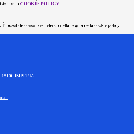
isionare la
COOKIE POLICY
.
 È possibile consultare l'elenco nella pagina della cookie policy.
1 - 18100 IMPERIA
 mail