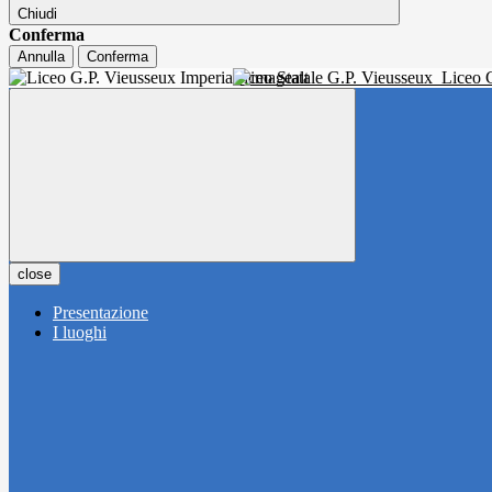
Chiudi
Conferma
Annulla
Conferma
Liceo Statale G.P. Vieusseux
Liceo C
close
Presentazione
I luoghi