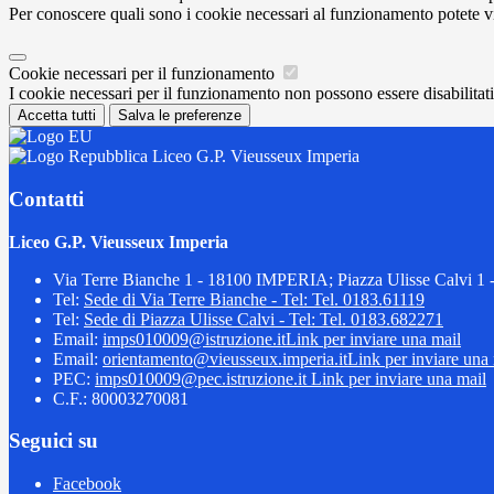
Per conoscere quali sono i cookie necessari al funzionamento potete v
Cookie necessari per il funzionamento
I cookie necessari per il funzionamento non possono essere disabilitati.
Accetta tutti
Salva le preferenze
Liceo G.P. Vieusseux Imperia
Contatti
Liceo G.P. Vieusseux Imperia
Via Terre Bianche 1 - 18100 IMPERIA; Piazza Ulisse Calvi 
Tel:
Sede di Via Terre Bianche - Tel: Tel. 0183.61119
Tel:
Sede di Piazza Ulisse Calvi - Tel: Tel. 0183.682271
Email:
imps010009@istruzione.it
Link per inviare una mail
Email:
orientamento@vieusseux.imperia.it
Link per inviare una
PEC:
imps010009@pec.istruzione.it
Link per inviare una mail
C.F.: 80003270081
Seguici su
Facebook