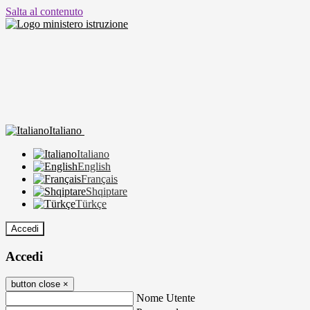
Salta al contenuto
Italiano
Italiano
English
Français
Shqiptare
Türkçe
Accedi
Accedi
button close
×
Nome Utente