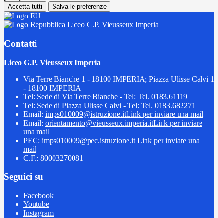
Accetta tutti
Salva le preferenze
Liceo G.P. Vieusseux Imperia
Contatti
Liceo G.P. Vieusseux Imperia
Via Terre Bianche 1 - 18100 IMPERIA; Piazza Ulisse Calvi 1
- 18100 IMPERIA
Tel:
Sede di Via Terre Bianche - Tel: Tel. 0183.61119
Tel:
Sede di Piazza Ulisse Calvi - Tel: Tel. 0183.682271
Email:
imps010009@istruzione.it
Link per inviare una mail
Email:
orientamento@vieusseux.imperia.it
Link per inviare
una mail
PEC:
imps010009@pec.istruzione.it
Link per inviare una
mail
C.F.: 80003270081
Seguici su
Facebook
Youtube
Instagram