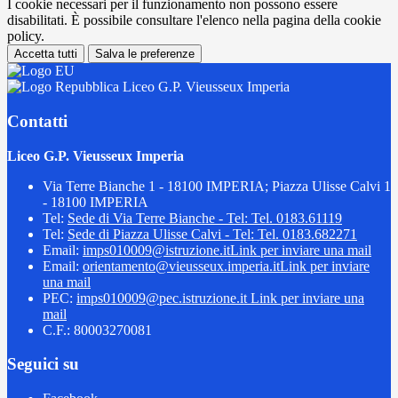
I cookie necessari per il funzionamento non possono essere
disabilitati. È possibile consultare l'elenco nella pagina della cookie
policy.
Accetta tutti
Salva le preferenze
Liceo G.P. Vieusseux Imperia
Contatti
Liceo G.P. Vieusseux Imperia
Via Terre Bianche 1 - 18100 IMPERIA; Piazza Ulisse Calvi 1
- 18100 IMPERIA
Tel:
Sede di Via Terre Bianche - Tel: Tel. 0183.61119
Tel:
Sede di Piazza Ulisse Calvi - Tel: Tel. 0183.682271
Email:
imps010009@istruzione.it
Link per inviare una mail
Email:
orientamento@vieusseux.imperia.it
Link per inviare
una mail
PEC:
imps010009@pec.istruzione.it
Link per inviare una
mail
C.F.: 80003270081
Seguici su