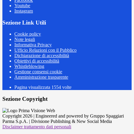
Facebook
Youtube
Instagram
Sezione Link Utili
Cookie policy
Note legali
Informativa Privacy
Ufficio Relazioni con il Pubblico
Dichiarazione di accessibilità
Obiettivi di accessibilità
Whistleblowing
Gestione consensi cookie
Amministrazione trasparente
Pagina visualizzata
1554
volte
Sezione Copyright
Copyright 2026 | Engineered and powered by Gruppo Spaggiari
Parma S.p.A. | Divisione Publishing & New Social Media
Disclaimer trattamento dati personali