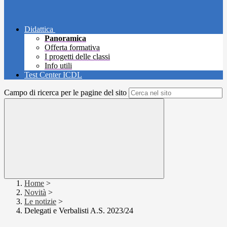
Didattica
Panoramica
Offerta formativa
I progetti delle classi
Info utili
Test Center ICDL
Campo di ricerca per le pagine del sito
Home
>
Novità
>
Le notizie
>
Delegati e Verbalisti A.S. 2023/24