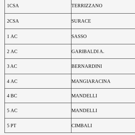
1CSA
TERRIZZANO
2CSA
SURACE
1
AC
SASSO
2
AC
GARIBALDI A.
3 AC
BERNARDINI
4
AC
MANGIARACINA
4
B
C
MANDELLI
5
AC
MANDELLI
5 PT
CIMBALI