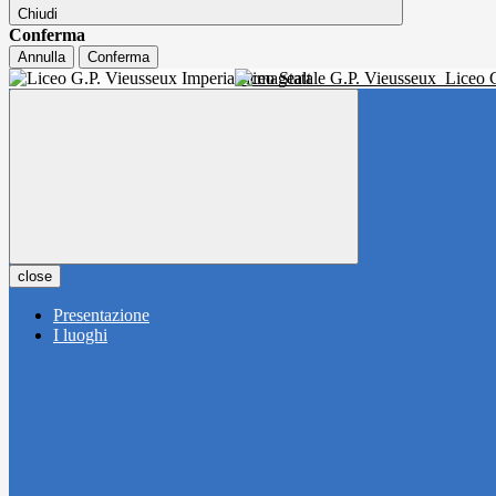
Chiudi
Conferma
Annulla
Conferma
Liceo Statale G.P. Vieusseux
Liceo C
close
Presentazione
I luoghi