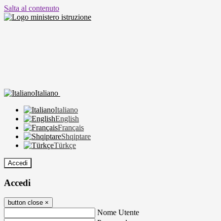
Salta al contenuto
Italiano
Italiano
English
Français
Shqiptare
Türkçe
Accedi
Accedi
button close
×
Nome Utente