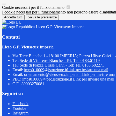
Cookie necessari per il funzionamento
I cookie necessari per il funzionamento non possono essere disabilitati.
Accetta tutti
Salva le preferenze
Liceo G.P. Vieusseux Imperia
Contatti
Liceo G.P. Vieusseux Imperia
Via Terre Bianche 1 - 18100 IMPERIA; Piazza Ulisse Calvi 
Tel:
Sede di Via Terre Bianche - Tel: Tel. 0183.61119
Tel:
Sede di Piazza Ulisse Calvi - Tel: Tel. 0183.682271
Email:
imps010009@istruzione.it
Link per inviare una mail
Email:
orientamento@vieusseux.imperia.it
Link per inviare una
PEC:
imps010009@pec.istruzione.it
Link per inviare una mail
C.F.: 80003270081
Seguici su
Facebook
Youtube
Instagram