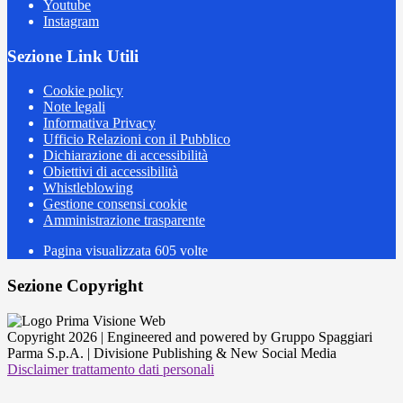
Youtube
Instagram
Sezione Link Utili
Cookie policy
Note legali
Informativa Privacy
Ufficio Relazioni con il Pubblico
Dichiarazione di accessibilità
Obiettivi di accessibilità
Whistleblowing
Gestione consensi cookie
Amministrazione trasparente
Pagina visualizzata
605
volte
Sezione Copyright
Copyright 2026 | Engineered and powered by Gruppo Spaggiari
Parma S.p.A. | Divisione Publishing & New Social Media
Disclaimer trattamento dati personali