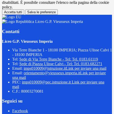
disabilitati. È possibile consultare l'elenco nella pagina della cookie
policy.
Accetta tutti
Salva le preferenze
Liceo G.P. Vieusseux Imperia
Contatti
Liceo G.P. Vieusseux Imperia
Via Terre Bianche 1 - 18100 IMPERIA; Piazza Ulisse Calvi 1
- 18100 IMPERIA
Tel:
Sede di Via Terre Bianche - Tel: Tel. 0183.61119
Tel:
Sede di Piazza Ulisse Calvi - Tel: Tel. 0183.682271
Email:
imps010009@istruzione.it
Link per inviare una mail
Email:
orientamento@vieusseux.imperia.it
Link per inviare
una mail
PEC:
imps010009@pec.istruzione.it
Link per inviare una
mail
C.F.: 80003270081
Seguici su
Facebook