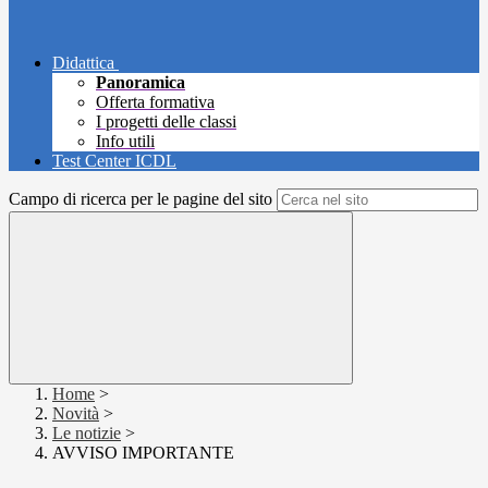
Didattica
Panoramica
Offerta formativa
I progetti delle classi
Info utili
Test Center ICDL
Campo di ricerca per le pagine del sito
Home
>
Novità
>
Le notizie
>
AVVISO IMPORTANTE