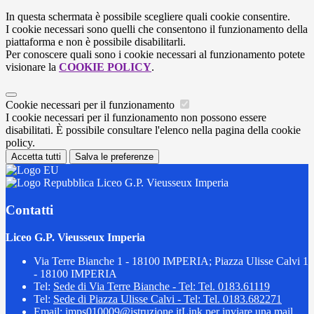
In questa schermata è possibile scegliere quali cookie consentire.
I cookie necessari sono quelli che consentono il funzionamento della
piattaforma e non è possibile disabilitarli.
Per conoscere quali sono i cookie necessari al funzionamento potete
visionare la
COOKIE POLICY
.
Cookie necessari per il funzionamento
I cookie necessari per il funzionamento non possono essere
disabilitati. È possibile consultare l'elenco nella pagina della cookie
policy.
Accetta tutti
Salva le preferenze
Liceo G.P. Vieusseux Imperia
Contatti
Liceo G.P. Vieusseux Imperia
Via Terre Bianche 1 - 18100 IMPERIA; Piazza Ulisse Calvi 1
- 18100 IMPERIA
Tel:
Sede di Via Terre Bianche - Tel: Tel. 0183.61119
Tel:
Sede di Piazza Ulisse Calvi - Tel: Tel. 0183.682271
Email:
imps010009@istruzione.it
Link per inviare una mail