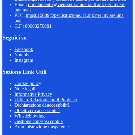
Email:
orientamento@vieusseux.imperia.it
Link per inviare
una mail
PEC:
imps010009@pec.istruzione.it
Link per inviare una
mail
C.F.: 80003270081
Seguici su
Facebook
Youtube
Instagram
Sezione Link Utili
Cookie policy
Note legali
Informativa Privacy
Ufficio Relazioni con il Pubblico
Dichiarazione di accessibilità
Obiettivi di accessibilità
Whistleblowing
Gestione consensi cookie
Amministrazione trasparente