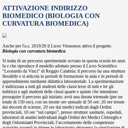
ATTIVAZIONE INDIRIZZO
BIOMEDICO (BIOLOGIA CON
CURVATURA BIOMEDICA)
Anche per l'a.s. 2019/20 il Liceo Vieusseux attiva il progetto
Biologia con curvatura biomedica
.
Si tratta di un percorso sperimentale avviato in questa scuola tre anni
fa e che riproduce il modello adottato presso il Liceo Scientifico
“Leonardo da Vinci” di Reggio Calabria: il percorso ha una struttura
flessibile e si articola in periodi di formazione in aula e in periodi di
apprendimento mediante didattica laboratoriale. La sperimentazione
è indirizzata a tutti gli studenti delle classi terze di tutti e tre gli
indirizzi e agli studenti delle classi quarte e quinte che intendono
proseguire il percorso già iniziato; avrà una durata triennale (per un
totale di 150 ore), con un monte ore annuale di 50 ore: 20 ore tenute
dai docenti di scienze, 20 ore dai medici indicati dagli Ordini
provinciali, 10 ore “sul campo”, presso strutture sanitarie, ospedali,
laboratori di analisi individuati dagli Ordini dei Medici Chirurghi e
degli Odontoiatri Provinciali; l’accertamento delle competenze
acquisite avverrà in itinere in laboratorio attraverso la simulazione di