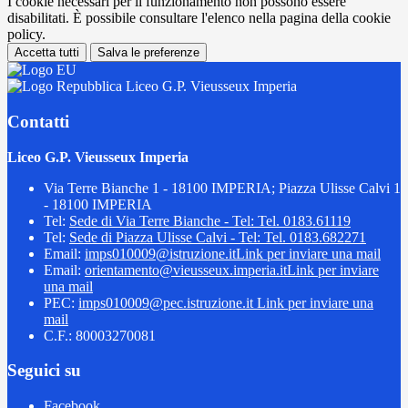
I cookie necessari per il funzionamento non possono essere
disabilitati. È possibile consultare l'elenco nella pagina della cookie
policy.
Accetta tutti
Salva le preferenze
Liceo G.P. Vieusseux Imperia
Contatti
Liceo G.P. Vieusseux Imperia
Via Terre Bianche 1 - 18100 IMPERIA; Piazza Ulisse Calvi 1
- 18100 IMPERIA
Tel:
Sede di Via Terre Bianche - Tel: Tel. 0183.61119
Tel:
Sede di Piazza Ulisse Calvi - Tel: Tel. 0183.682271
Email:
imps010009@istruzione.it
Link per inviare una mail
Email:
orientamento@vieusseux.imperia.it
Link per inviare
una mail
PEC:
imps010009@pec.istruzione.it
Link per inviare una
mail
C.F.: 80003270081
Seguici su
Facebook