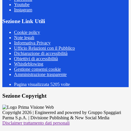
Youtube
Instagram
Sezione Link Utili
Cookie policy
Note legali
Informativa Privacy
Ufficio Relazioni con il Pubblico
Dichiarazione di accessibilità
Obiettivi di accessibilità
Whistleblowing
Gestione consensi cookie
Amministrazione trasparente
Pagina visualizzata
5205
volte
Sezione Copyright
Copyright 2026 | Engineered and powered by Gruppo Spaggiari
Parma S.p.A. | Divisione Publishing & New Social Media
Disclaimer trattamento dati personali