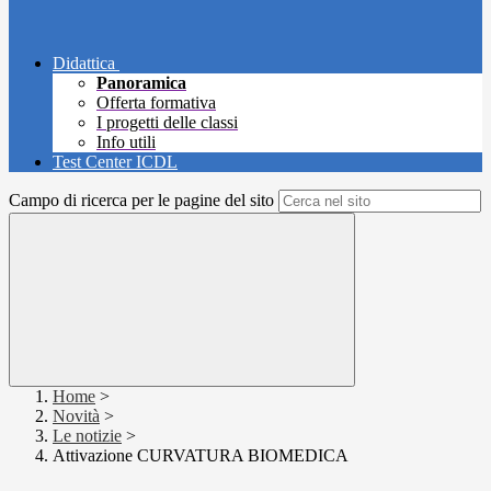
Didattica
Panoramica
Offerta formativa
I progetti delle classi
Info utili
Test Center ICDL
Campo di ricerca per le pagine del sito
Home
>
Novità
>
Le notizie
>
Attivazione CURVATURA BIOMEDICA