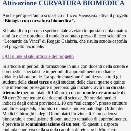
Attivazione CURVATURA BIOMEDICA
Anche per quest’anno scolastico il Liceo Vieusseux attiva il progetto
“Biologia con curvatura biomedica”.
Si tratta di un percorso sperimentale avviato in questa scuola quattro
anni fa e che riproduce il modello adottato presso il liceo scientifico
“Leonardo da Vinci” di Reggio Calabria, che risulta scuola-capofila
del progetto nazionale.
QUI il link al sito ufficiale del progetto
Si articola in periodi di formazione in aula con docenti della scuola e
con medici specialisti e in periodi di apprendimento mediante
didattica laboratoriale. La sperimentazione è indirizzata a tutti gli
studenti delle
classi terze
e agli studenti delle classi quarte e quinte
che intendono proseguire il percorso già iniziato; avrà una
durata
triennale
(per un totale di 150 ore), con un
monte ore annuale di
50 ore
: 20 ore tenute dai docenti di scienze, 20 ore dai medici
indicati dagli ordini provinciali, 10 ore “sul campo”, presso strutture
sanitarie, ospedali, laboratori di analisi individuati dagli Ordini dei
Medici Chirurghi e degli Odontoiatri Provinciali. Con cadenza
bimestrale, a conclusione di ogni nucleo tematico di apprendimento,
è prevista la
somministrazione di un test
: 45 quesiti a risposta
multipla condivisi dalla scuola capofila di rete che Il Ministero