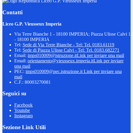
Liceo G.P. Vieusseux Imperia
Contatti
Liceo G.P. Vieusseux Imperia
Via Terre Bianche 1 - 18100 IMPERIA; Piazza Ulisse Calvi 1
- 18100 IMPERIA
Tel:
Sede di Via Terre Bianche - Tel: Tel. 0183.61119
Tel:
Sede di Piazza Ulisse Calvi - Tel: Tel. 0183.682271
Email:
imps010009@istruzione.it
Link per inviare una mail
Email:
orientamento@vieusseux.imperia.it
Link per inviare
una mail
PEC:
imps010009@pec.istruzione.it
Link per inviare una
mail
C.F.: 80003270081
Seguici su
Facebook
Youtube
Instagram
Sezione Link Utili