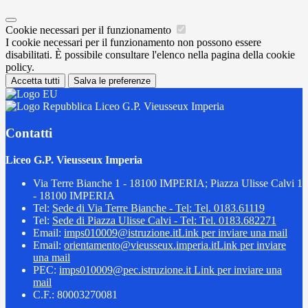
Cookie necessari per il funzionamento
I cookie necessari per il funzionamento non possono essere
disabilitati. È possibile consultare l'elenco nella pagina della cookie
policy.
Accetta tutti
Salva le preferenze
Liceo G.P. Vieusseux Imperia
Contatti
Liceo G.P. Vieusseux Imperia
Via Terre Bianche 1 - 18100 IMPERIA; Piazza Ulisse Calvi 1
- 18100 IMPERIA
Tel:
Sede di Via Terre Bianche - Tel: Tel. 0183.61119
Tel:
Sede di Piazza Ulisse Calvi - Tel: Tel. 0183.682271
Email:
imps010009@istruzione.it
Link per inviare una mail
Email:
orientamento@vieusseux.imperia.it
Link per inviare
una mail
PEC:
imps010009@pec.istruzione.it
Link per inviare una
mail
C.F.: 80003270081