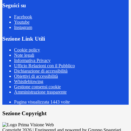
Seguici su
Facebook
Youtube
Instagram
Sezione Link Utili
Cookie policy
Note legali
Informativa Privacy
Ufficio Relazioni con il Pubblico
Dichiarazione di accessibilità
Obiettivi di accessibilità
Whistleblowing
Gestione consensi cookie
Amministrazione trasparente
Pagina visualizzata
1443
volte
Sezione Copyright
Copyright 2026 | Engineered and powered by Gruppo Spaggiari