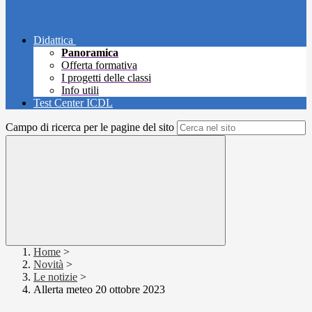
Didattica
Panoramica
Offerta formativa
I progetti delle classi
Info utili
Test Center ICDL
Campo di ricerca per le pagine del sito
Home
>
Novità
>
Le notizie
>
Allerta meteo 20 ottobre 2023