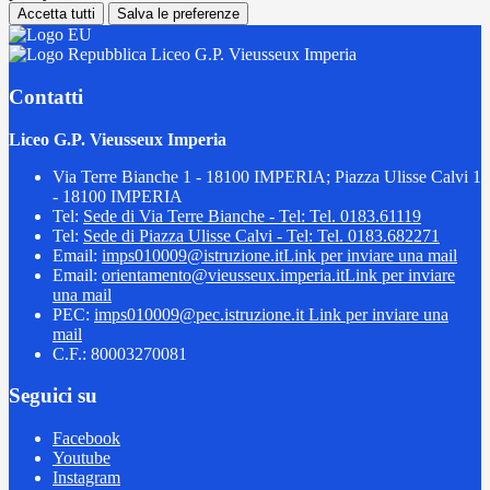
Accetta tutti
Salva le preferenze
Liceo G.P. Vieusseux Imperia
Contatti
Liceo G.P. Vieusseux Imperia
Via Terre Bianche 1 - 18100 IMPERIA; Piazza Ulisse Calvi 1
- 18100 IMPERIA
Tel:
Sede di Via Terre Bianche - Tel: Tel. 0183.61119
Tel:
Sede di Piazza Ulisse Calvi - Tel: Tel. 0183.682271
Email:
imps010009@istruzione.it
Link per inviare una mail
Email:
orientamento@vieusseux.imperia.it
Link per inviare
una mail
PEC:
imps010009@pec.istruzione.it
Link per inviare una
mail
C.F.: 80003270081
Seguici su
Facebook
Youtube
Instagram