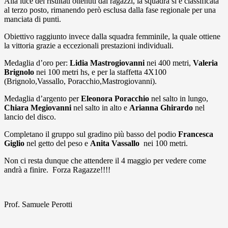
Alla luce dei risultati ottenuti dai ragazzi, la squadra si è classificata
al terzo posto, rimanendo però esclusa dalla fase regionale per una
manciata di punti.
Obiettivo raggiunto invece dalla squadra femminile, la quale ottiene
la vittoria grazie a eccezionali prestazioni individuali.
Medaglia d’oro per:
Lidia Mastrogiovanni
nei 400 metri,
Valeria
Brignolo
nei 100 metri hs, e per la staffetta 4X100
(Brignolo,Vassallo, Poracchio,Mastrogiovanni).
Medaglia d’argento per
Eleonora Poracchio
nel salto in lungo,
Chiara Megiovanni
nel salto in alto e
Arianna Ghirardo
nel
lancio del disco.
Completano il gruppo sul gradino più basso del podio
Francesca
Giglio
nel getto del peso e
Anita Vassallo
nei 100 metri.
Non ci resta dunque che attendere il 4 maggio per vedere come
andrà a finire. Forza Ragazze!!!!
Prof. Samuele Perotti