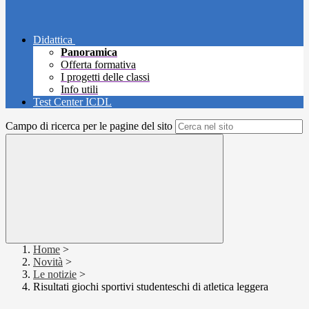
Didattica
Panoramica
Offerta formativa
I progetti delle classi
Info utili
Test Center ICDL
Campo di ricerca per le pagine del sito
Home
>
Novità
>
Le notizie
>
Risultati giochi sportivi studenteschi di atletica leggera