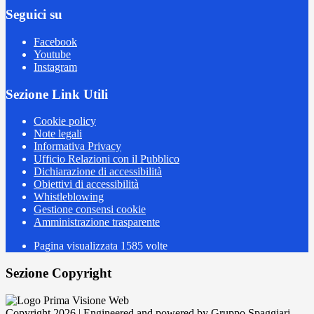
Seguici su
Facebook
Youtube
Instagram
Sezione Link Utili
Cookie policy
Note legali
Informativa Privacy
Ufficio Relazioni con il Pubblico
Dichiarazione di accessibilità
Obiettivi di accessibilità
Whistleblowing
Gestione consensi cookie
Amministrazione trasparente
Pagina visualizzata
1585
volte
Sezione Copyright
Copyright 2026 | Engineered and powered by Gruppo Spaggiari