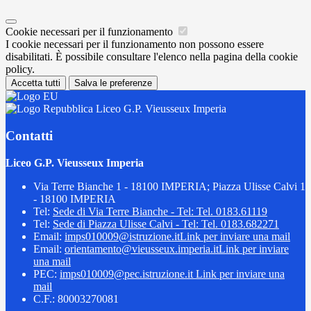
Cookie necessari per il funzionamento
I cookie necessari per il funzionamento non possono essere
disabilitati. È possibile consultare l'elenco nella pagina della cookie
policy.
Accetta tutti
Salva le preferenze
Liceo G.P. Vieusseux Imperia
Contatti
Liceo G.P. Vieusseux Imperia
Via Terre Bianche 1 - 18100 IMPERIA; Piazza Ulisse Calvi 1
- 18100 IMPERIA
Tel:
Sede di Via Terre Bianche - Tel: Tel. 0183.61119
Tel:
Sede di Piazza Ulisse Calvi - Tel: Tel. 0183.682271
Email:
imps010009@istruzione.it
Link per inviare una mail
Email:
orientamento@vieusseux.imperia.it
Link per inviare
una mail
PEC:
imps010009@pec.istruzione.it
Link per inviare una
mail
C.F.: 80003270081