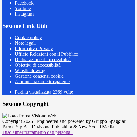
Facebook
Youtube
Instagram
Sezione Link Utili
Cookie policy
Note legali
Informativa Privacy
Ufficio Relazioni con il Pubblico
Dichiarazione di accessibilità
Obiettivi di accessibilità
Whistleblowing
Gestione consensi cookie
Amministrazione trasparente
Pagina visualizzata
2369
volte
Sezione Copyright
Copyright 2026 | Engineered and powered by Gruppo Spaggiari
Parma S.p.A. | Divisione Publishing & New Social Media
Disclaimer trattamento dati personali