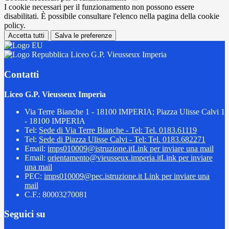
I cookie necessari per il funzionamento non possono essere
disabilitati. È possibile consultare l'elenco nella pagina della cookie
policy.
Accetta tutti
Salva le preferenze
Liceo G.P. Vieusseux Imperia
Contatti
Liceo G.P. Vieusseux Imperia
Via Terre Bianche 1 - 18100 IMPERIA; Piazza Ulisse Calvi 1
- 18100 IMPERIA
Tel:
Sede di Via Terre Bianche - Tel: Tel. 0183.61119
Tel:
Sede di Piazza Ulisse Calvi - Tel: Tel. 0183.682271
Email:
imps010009@istruzione.it
Link per inviare una mail
Email:
orientamento@vieusseux.imperia.it
Link per inviare
una mail
PEC:
imps010009@pec.istruzione.it
Link per inviare una
mail
C.F.: 80003270081
Seguici su