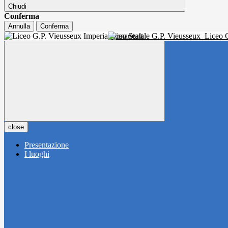
Chiudi
Conferma
Annulla
Conferma
Liceo Statale G.P. Vieusseux
Liceo C
close
Presentazione
I luoghi