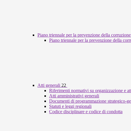
Piano triennale per la prevenzione della corruzione
Piano triennale per la prevenzione della cor
Atti generali
22
Riferimenti normativi su organizzazione e att
Atti amministrativi generali
Documenti di programmazione strategico-ge
Statuti e leggi regionali
Codice disciplinare e codice di condotta