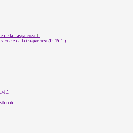
 e della trasparenza
1
ruzione e della trasparenza (PTPCT)
ività
stionale