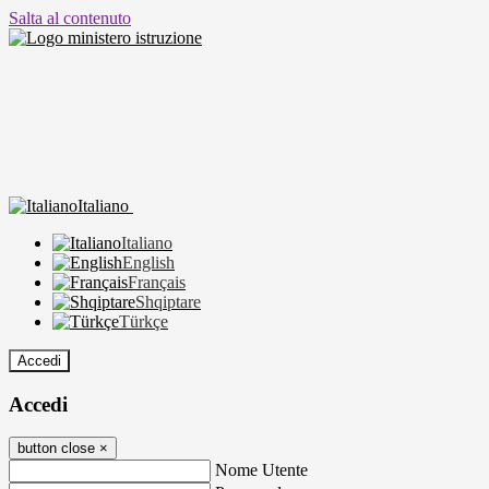
Salta al contenuto
Italiano
Italiano
English
Français
Shqiptare
Türkçe
Accedi
Accedi
button close
×
Nome Utente