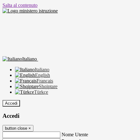
Salta al contenuto
Italiano
Italiano
English
Français
Shqiptare
Türkçe
Accedi
Accedi
button close
×
Nome Utente