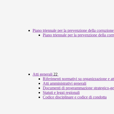
Piano triennale per la prevenzione della corruzione
Piano triennale per la prevenzione della cor
Atti generali
22
Riferimenti normativi su organizzazione e att
Atti amministrativi generali
Documenti di programmazione strategico-ge
Statuti e leggi regionali
Codice disciplinare e codice di condotta