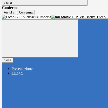
Chiudi
Conferma
Annulla
Conferma
Liceo Statale G.P. Vieusseux
Liceo C
close
Presentazione
I luoghi