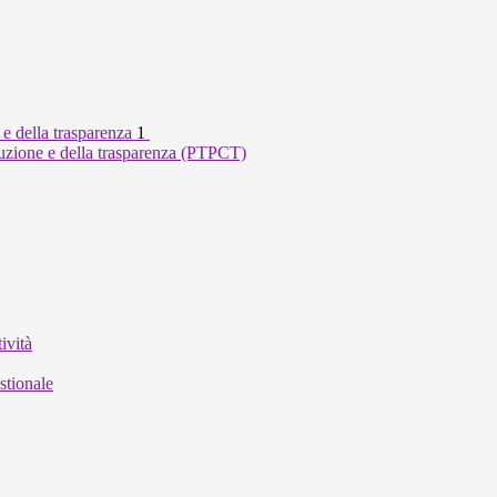
 e della trasparenza
1
ruzione e della trasparenza (PTPCT)
ività
stionale