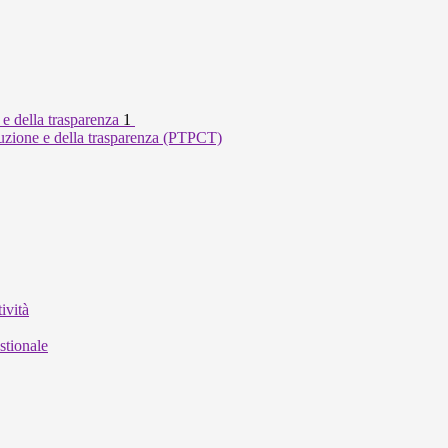
 e della trasparenza
1
ruzione e della trasparenza (PTPCT)
ività
stionale