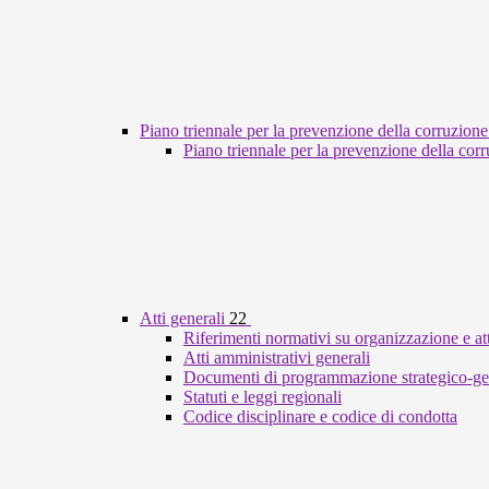
Piano triennale per la prevenzione della corruzione
Piano triennale per la prevenzione della cor
Atti generali
22
Riferimenti normativi su organizzazione e att
Atti amministrativi generali
Documenti di programmazione strategico-ge
Statuti e leggi regionali
Codice disciplinare e codice di condotta