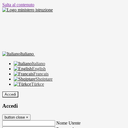
Salta al contenuto
Italiano
Italiano
English
Français
Shqiptare
Türkçe
Accedi
Accedi
button close
×
Nome Utente