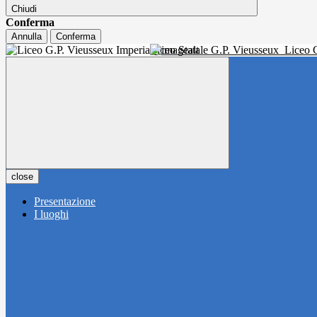
Chiudi
Conferma
Annulla
Conferma
Liceo Statale G.P. Vieusseux
Liceo C
close
Presentazione
I luoghi