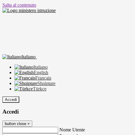
Salta al contenuto
Italiano
Italiano
English
Français
Shqiptare
Türkçe
Accedi
Accedi
button close
×
Nome Utente