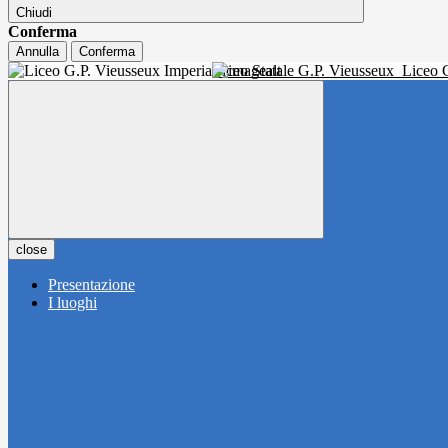
Chiudi
Conferma
Annulla
Conferma
Liceo Statale G.P. Vieusseux
Liceo C
close
Presentazione
I luoghi