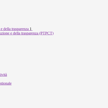
 e della trasparenza
1
ruzione e della trasparenza (PTPCT)
ività
stionale