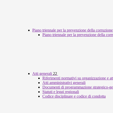
Piano triennale per la prevenzione della corruzione
Piano triennale per la prevenzione della cor
Atti generali
22
Riferimenti normativi su organizzazione e att
Atti amministrativi generali
Documenti di programmazione strategico-ge
Statuti e leggi regionali
Codice disciplinare e codice di condotta