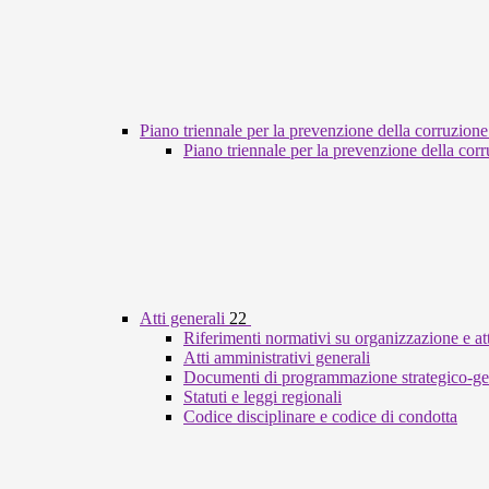
Piano triennale per la prevenzione della corruzione
Piano triennale per la prevenzione della cor
Atti generali
22
Riferimenti normativi su organizzazione e att
Atti amministrativi generali
Documenti di programmazione strategico-ge
Statuti e leggi regionali
Codice disciplinare e codice di condotta