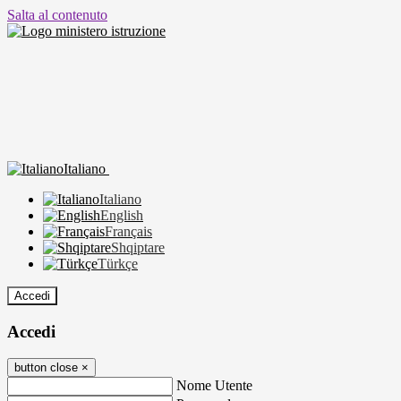
Salta al contenuto
Italiano
Italiano
English
Français
Shqiptare
Türkçe
Accedi
Accedi
button close
×
Nome Utente