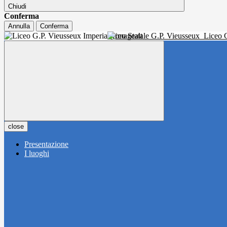
Chiudi
Conferma
Annulla
Conferma
Liceo Statale G.P. Vieusseux
Liceo C
close
Presentazione
I luoghi