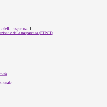
 e della trasparenza
1
ruzione e della trasparenza (PTPCT)
ività
stionale