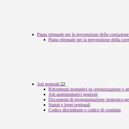
Piano triennale per la prevenzione della corruzione
Piano triennale per la prevenzione della cor
Atti generali
22
Riferimenti normativi su organizzazione e att
Atti amministrativi generali
Documenti di programmazione strategico-ge
Statuti e leggi regionali
Codice disciplinare e codice di condotta