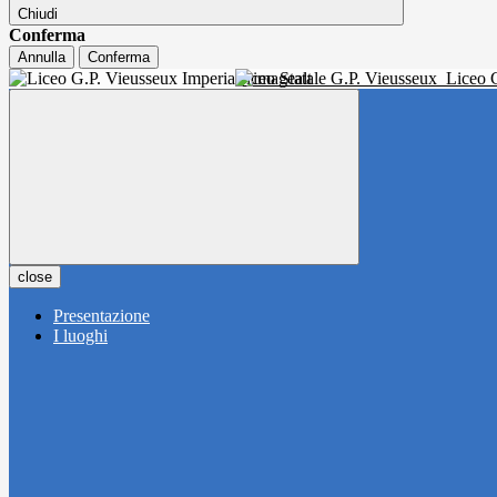
Chiudi
Conferma
Annulla
Conferma
Liceo Statale G.P. Vieusseux
Liceo C
close
Presentazione
I luoghi