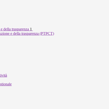
 e della trasparenza
1
ruzione e della trasparenza (PTPCT)
ività
stionale