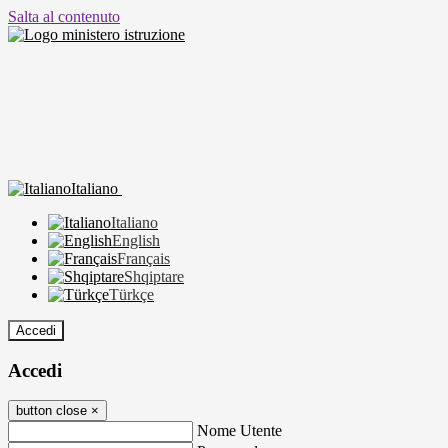
Salta al contenuto
Italiano
Italiano
English
Français
Shqiptare
Türkçe
Accedi
Accedi
button close
×
Nome Utente