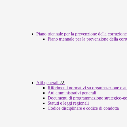
Piano triennale per la prevenzione della corruzione
Piano triennale per la prevenzione della cor
Atti generali
22
Riferimenti normativi su organizzazione e att
Atti amministrativi generali
Documenti di programmazione strategico-ge
Statuti e leggi regionali
Codice disciplinare e codice di condotta