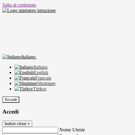
Salta al contenuto
Italiano
Italiano
English
Français
Shqiptare
Türkçe
Accedi
Accedi
button close
×
Nome Utente