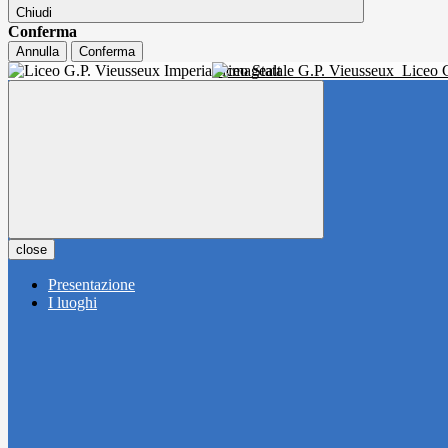
Chiudi
Conferma
Annulla
Conferma
Liceo Statale G.P. Vieusseux
Liceo C
close
Presentazione
I luoghi