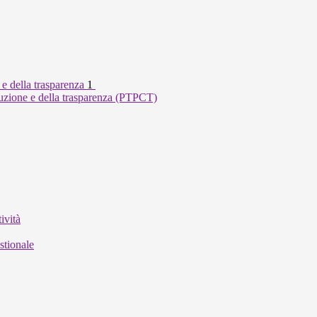
 e della trasparenza
1
ruzione e della trasparenza (PTPCT)
ività
stionale